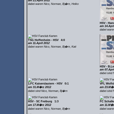
am 21.April 2012
dabei waren Nico, Norman, Bj�rn, Heiko
HSV - Han
am 14.Apri
dabei ware
TSG Hoffenheim - HSV 4:0
am 11.April 2012
dabei waren Nico, Norman, Bj�rn, Kati
HSV - B.L
am 07.Apri
dabei sind
1.FC Kaiserslautern - HSV 0:1
VFL Wolfs
am 31.M�rz 2012
am 23.M�r
dabei sind Nico, Norman, Bj�rn
dabei sind 
HSV - SC Freiburg 1:3
FC Schalk
am 17.M�rz 2012
am 11.M�r
dabei waren Nico, Norman, Bj�rn
dabei waren