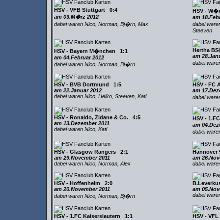
HSV - VFB Stuttgart 0:4
HSV - W�
am 03.M�rz 2012
am 18.Feb
dabei waren Nico, Norman, Bj�rn, Max
dabei waren
Steeven
Hertha BS
HSV - Bayern M�nchen 1:1
am 28.Jan
am 04.Februar 2012
dabei waren
dabei waren Nico, Norman, Bj�rn
HSV - BVB Dortmund 1:5
HSV - FC 
am 22.Januar 2012
am 17.Dez
dabei waren Nico, Heiko, Steeven, Kati
dabei ware
HSV - Ronaldo, Zidane & Co. 4:5
HSV - 1.F
am 13.Dezember 2011
am 04.Dez
dabei waren Nico, Kati
dabei ware
HSV - Glasgow Rangers 2:1
Hannover 
am 29.November 2011
am 26.Nov
dabei waren Nico, Norman, Alex
dabei waren
HSV - Hoffenheim 2:0
B.Leverku
am 20.November 2011
am 05.Nov
dabei ware
dabei waren Nico, Norman, Bj�rn
HSV - 1.FC Kaiserslautern 1:1
HSV - VFL