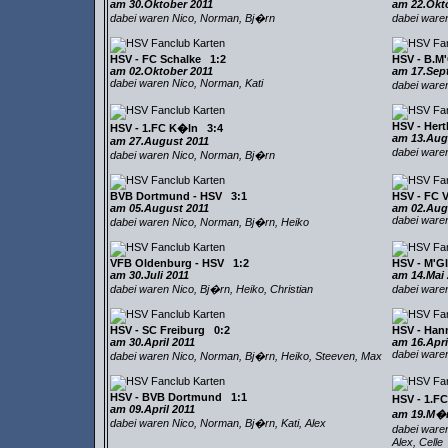
am 30.Oktober 2011
am 22.Okt
dabei waren Nico, Norman, Bj�rn
dabei ware
HSV - FC Schalke 1:2
HSV - B.M
am 02.Oktober 2011
am 17.Sep
dabei waren Nico, Norman, Kati
dabei ware
HSV - Her
HSV - 1.FC K�ln 3:4
am 13.Aug
am 27.August 2011
dabei ware
dabei waren Nico, Norman, Bj�rn
BVB Dortmund - HSV 3:1
HSV - FC 
am 05.August 2011
am 02.Aug
dabei waren
dabei waren Nico, Norman, Bj�rn, Heiko
VFB Oldenburg - HSV 1:2
HSV - M'G
am 30.Juli 2011
am 14.Mai 
dabei waren Nico, Bj�rn, Heiko, Christian
dabei waren
HSV - SC Freiburg 0:2
HSV - Han
am 30.April 2011
am 16.Apri
dabei ware
dabei waren Nico, Norman, Bj�rn, Heiko, Steeven, Max
HSV - BVB Dortmund 1:1
HSV - 1.F
am 09.April 2011
am 19.M�r
dabei waren Nico, Norman, Bj�rn, Kati, Alex
dabei waren
Alex, Celle