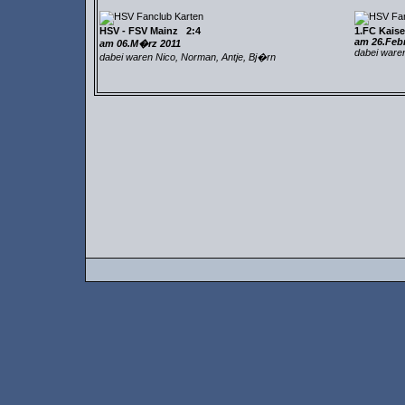
HSV - FSV Mainz 2:4
1.FC Kaise
am 26.Feb
am 06.M�rz 2011
dabei waren
dabei waren Nico, Norman, Antje, Bj�rn