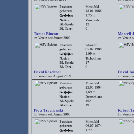
Position:
Mittelfeld
geboren:
13.01.1988
1,75 m
Gr��e:
Nation:
Venezuela
BL-Spiele:
12
BL-Tore:
0
Tomas Rincon
Marcell 
im Verein seit Januar 2009
im Verein s
Position:
Abwehr
geboren:
05.07.1980
1,99 m
Gr��e:
Nation:
Tschechien
BL-Spiele:
17
BL-Tore:
0
David Rozehnal
David Ja
im Verein seit August 2009
im Verein s
Position:
Mittelfeld
geboren:
22.03.1984
1,69 m
Gr��e:
Nation:
Deutschland
BL-Spiele:
162
BL-Tore:
19
Piotr Trochowski
Robert T
im Verein seit Januar 2005
im Verein s
Position:
Mittelfeld
geboren:
06.07.1974
1,72 m
Gr��e: