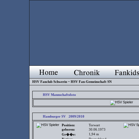
HSV Fanclub Schwerin ~ HSV Fan-Gemeinschaft SN
HSV Mannschaftsfoto
Hamburger SV 2009/2010
Position:
Torwart
geboren:
30.06.1973
1,94 m
Gr��e: