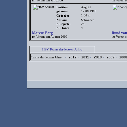
im Verein seit Juli 2006
im Verein s
Position:
Angriff
geboren:
17.08.1986
1,84 m
Gr��e:
Nation:
Schweden
BL-Spiele:
23
BL-Tore:
4
Marcus Berg
Ruud van
im Verein seit August 2009
im Verein s
HSV Teams der letzten Jahre
2012
2011
2010
2009
200
Teams der letzten Jahre:
<
<
<
<
<