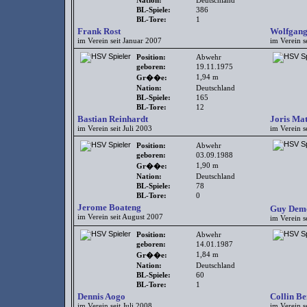
Nation:
Deutschland
BL-Spiele:
386
BL-Tore:
1
Frank Rost
Wolfgang
im Verein seit Januar 2007
im Verein s
Position:
Abwehr
geboren:
19.11.1975
1,94 m
Gr��e:
Nation:
Deutschland
BL-Spiele:
165
BL-Tore:
12
Bastian Reinhardt
Joris Mat
im Verein seit Juli 2003
im Verein s
Position:
Abwehr
geboren:
03.09.1988
1,90 m
Gr��e:
Nation:
Deutschland
BL-Spiele:
78
BL-Tore:
0
Jerome Boateng
Guy Dem
im Verein seit August 2007
im Verein s
Position:
Abwehr
geboren:
14.01.1987
1,84 m
Gr��e:
Nation:
Deutschland
BL-Spiele:
60
BL-Tore:
1
Dennis Aogo
Collin B
im Verein seit Juli 2008
im Verein s