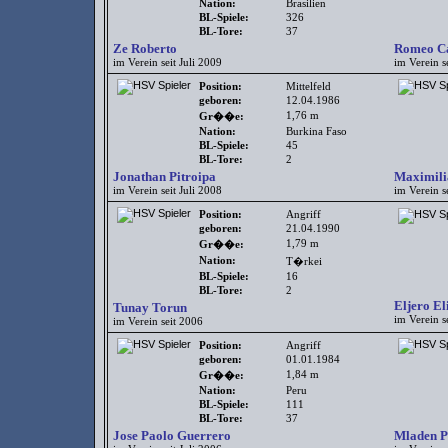
Nation:
Brasilien
BL-Spiele:
326
BL-Tore:
37
Ze Roberto
Romeo Ca
im Verein seit Juli 2009
im Verein s
Position:
Mittelfeld
geboren:
12.04.1986
1,76 m
Gr��e:
Nation:
Burkina Faso
BL-Spiele:
45
BL-Tore:
2
Jonathan Pitroipa
Maximili
im Verein seit Juli 2008
im Verein se
Position:
Angriff
geboren:
21.04.1990
1,79 m
Gr��e:
Nation:
T�rkei
BL-Spiele:
16
BL-Tore:
2
Eljero El
Tunay Torun
im Verein s
im Verein seit 2006
Position:
Angriff
geboren:
01.01.1984
1,84 m
Gr��e:
Nation:
Peru
BL-Spiele:
111
BL-Tore:
37
Jose Paolo Guerrero
Mladen P