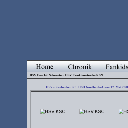
HSV Fanclub Schwerin ~ HSV Fan-Gemeinschaft SN
HSV - Karlsruher SC HSH Nordbank-Arena 17. Mai 200