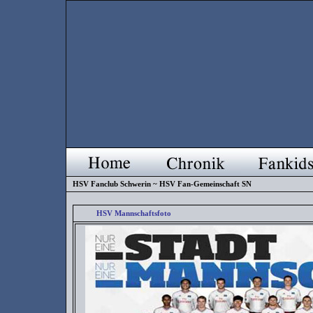
HSV Fanclub Schwerin ~ HSV Fan-Gemeinschaft SN
HSV Mannschaftsfoto