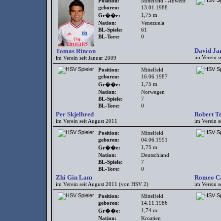
Position:
Mittelfeld - Abwehr
geboren:
13.01.1988
1,75 m
Gr��e:
Nation:
Venezuela
BL-Spiele:
61
BL-Tore:
0
David Ja
Tomas Rincon
im Verein s
im Verein seit Januar 2009
Position:
Mittelfeld
geboren:
16.06.1987
1,75 m
Gr��e:
Nation:
Norwegen
BL-Spiele:
7
BL-Tore:
0
Per Skjelbred
Robert T
im Verein seit August 2011
im Verein s
Position:
Mittelfeld
geboren:
04.06.1991
1,75 m
Gr��e:
Nation:
Deutschland
BL-Spiele:
7
BL-Tore:
0
Zhi Gin Lam
Romeo Ca
im Verein seit August 2011 (von HSV 2)
im Verein s
Position:
Mittelfeld
geboren:
14.11.1986
1,74 m
Gr��e:
Nation:
Kroatien