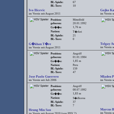
BL-Spiele:
67
BL-Tore:
10
Ivo Ilicevic
Gojko Ka
im Verein seit August 2011
im Verein s
Position:
Mittelfeld
geboren:
20.01.1992
1,76 m
Gr��e:
Nation:
T�rkei
BL-Spiele:
21
BL-Tore:
0
Tolgay A
G�khan T�re
im Verein 
im Verein seit August 2011
Position:
Angriff
geboren:
01.01.1984
1,85 m
Gr��e:
Nation:
Peru
BL-Spiele:
159
BL-Tore:
47
Jose Paolo Guerrero
Mladen P
im Verein seit Juli 2006
im Verein s
Position:
Angriff
geboren:
08.07.1992
1,83 m
Gr��e:
Nation:
S�dkorea
BL-Spiele:
37
BL-Tore:
7
Marcus B
Heung Min Son
im Verein s
im Verein seit August 2010 (von HSV 2)