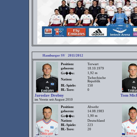
Hamburger SV 2011/2012
Position:
Torwart
geboren:
18.10.1979
1,92 m
Gr��e:
Tschechische
Nation:
Republik
BL-Spiele:
150
BL-Tore:
0
Jaroslav Drobny
Tom Mic
im Verein seit August 2010
Position:
Abwehr
geboren:
14.08.1983
1,90 m
Gr��e:
Nation:
Deutschland
BL-Spiele:
223
BL-Tore:
20