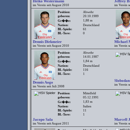
Heiko Westermann
Jeffrey 
im Verein seit August 2010
im Verein s
Position:
Abwehr
geboren:
20.10.1989
1,88 m
Gr��e:
Nation:
Deutschland
BL-Spiele:
61
BL-Tore:
0
Dennis Diekmeier
Michael 
im Verein seit August 2010
im Verein s
Position:
Abwehr
geboren:
14.01.1987
1,84 m
Gr��e:
Nation:
Deutschland
BL-Spiele:
116
BL-Tore:
1
Slobodan
Dennis Aogo
im Verein s
im Verein seit Juli 2008
Position:
Mittelfeld
geboren:
05.12.1991
1,83 m
Gr��e:
Nation:
Italien
BL-Spiele:
11
BL-Tore:
1
Jacopo Sala
Marcell 
im Verein seit August 2011
im Verein s