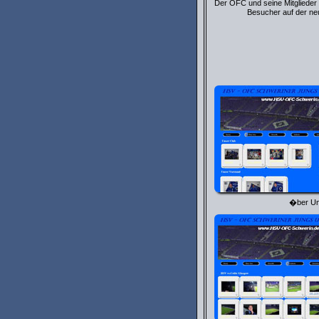
Der OFC und seine Mitglieder
Besucher auf der ne
�ber U