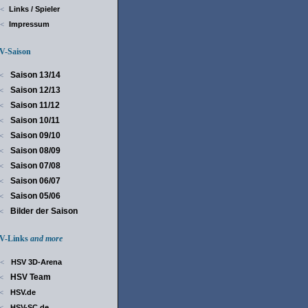
Links / Spieler
<
Impressum
<
-Saison
Saison 13/14
<
Saison 12/13
<
Saison 11/12
<
Saison 10/11
<
Saison 09/10
<
Saison 08/09
<
Saison 07/08
<
Saison 06/07
<
Saison 05/06
<
Bilder der Saison
<
-Links
and more
HSV 3D-Arena
<
HSV Team
<
HSV.de
<
HSV-SC.de
<