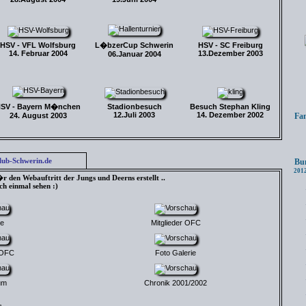
HSV - VFL Wolfsburg
L�bzerCup Schwerin
HSV - SC Freiburg
14. Februar 2004
13.Dezember 2003
06.Januar 2004
SV - Bayern M�nchen
Stadionbesuch
Besuch Stephan Kling
12.Juli 2003
14. Dezember 2002
24. August 2003
Fanc
ub-Schwerin.de
Bund
2012
 den Webauftritt der Jungs und Deerns erstellt ..
h einmal sehen :)
te
Mitglieder OFC
 OFC
Foto Galerie
um
Chronik 2001/2002