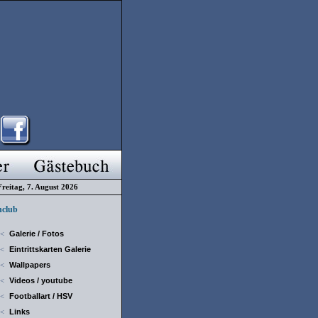
Freitag, 7. August 2026
club
Galerie / Fotos
<
Eintrittskarten Galerie
<
Wallpapers
<
Videos / youtube
<
Footballart / HSV
<
Links
<