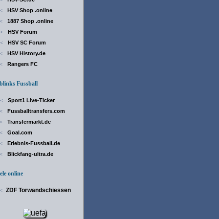
HSV Shop .online
<
1887 Shop .online
<
HSV Forum
<
HSV SC Forum
<
HSV History.de
<
Rangers FC
<
inks Fussball
Sport1 Live-Ticker
<
Fussballtransfers.com
<
Transfermarkt.de
<
Goal.com
<
Erlebnis-Fussball.de
<
Blickfang-ultra.de
<
le online
ZDF Torwandschiessen
<