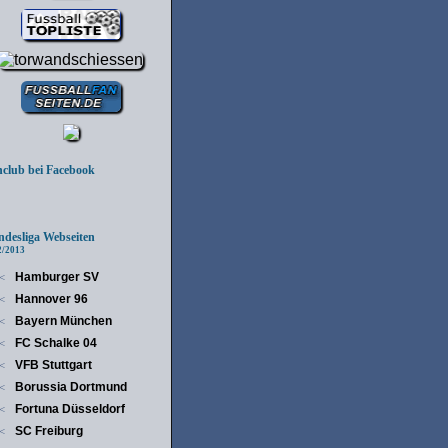
lub bei Facebook
esliga Webseiten
/2013
Hamburger SV
<
Hannover 96
<
Bayern München
<
FC Schalke 04
<
VFB Stuttgart
<
Borussia Dortmund
<
Fortuna Düsseldorf
<
SC Freiburg
<