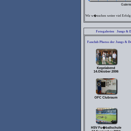
Galeri
Wir w�nschen weiter viel Erfolg .
Fotogalerien Jungs & D
Fanclub Photos der Jungs & D
Kegelabend
14.Oktober 2006
OFC Clubraum
HSV Fu�ballschule