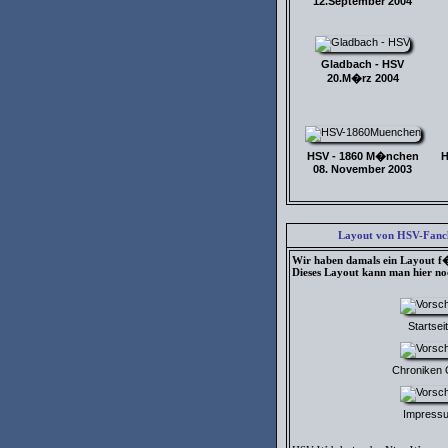
12.September 2004
Gladbach - HSV
20.M�rz 2004
HSV - 1860 M�nchen
H
08. November 2003
Layout von HSV-Fancl
Wir haben damals ein Layout f�r
Dieses Layout kann man hier noc
Startsei
Chroniken
Impress