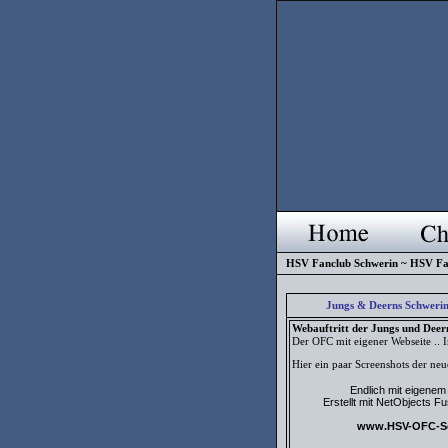
HSV Fanclub Schwerin ~ HSV Fa
Jungs & Deerns Schweri
Webauftritt der Jungs und Deerns
Der OFC mit eigener Webseite .. 
Hier ein paar Screenshots der n
Endlich mit eigenem W
Erstellt mit NetObjects F
www.HSV-OFC-Sc