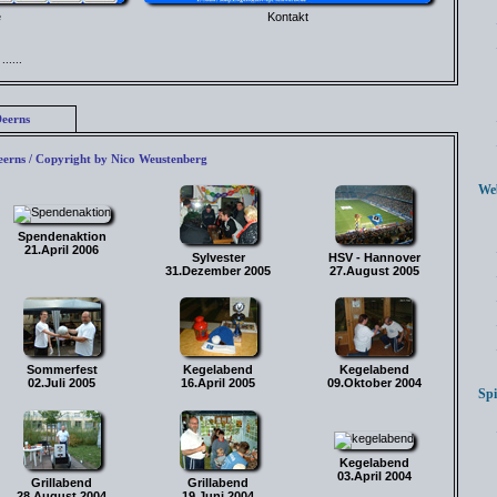
e
Kontakt
.....
eerns
eerns / Copyright by Nico Weustenberg
Webl
Spendenaktion
21.April 2006
Sylvester
HSV - Hannover
31.Dezember 2005
27.August 2005
Sommerfest
Kegelabend
Kegelabend
02.Juli 2005
16.April 2005
09.Oktober 2004
Spie
Kegelabend
03.April 2004
Grillabend
Grillabend
28.August 2004
19.Juni 2004