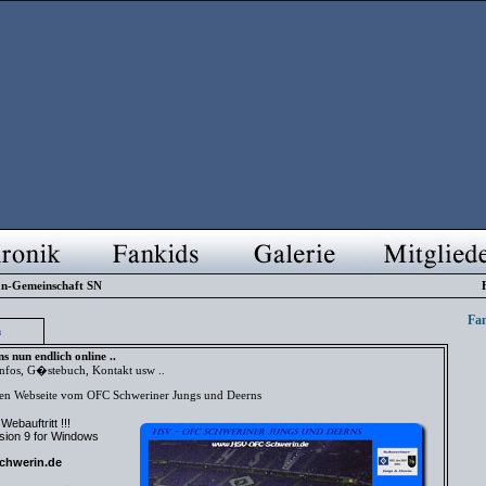
n-Gemeinschaft SN
Fan
n
 nun endlich online ..
Infos, G�stebuch, Kontakt usw ..
euen Webseite vom OFC Schweriner Jungs und Deerns
ebauftritt !!!
usion 9 for Windows
hwerin.de