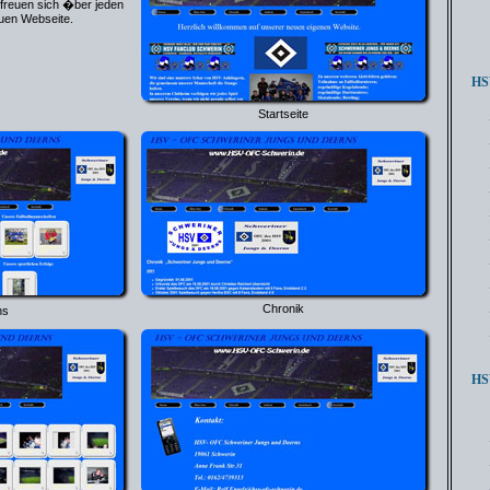
 freuen sich �ber jeden
uen Webseite.
HSV
Startseite
Chronik
ns
HSV