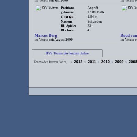
im Verein seit Juli 2006
im Verein s
Position:
Angriff
geboren:
17.08.1986
1,84 m
Gr��e:
Nation:
Schweden
BL-Spiele:
23
BL-Tore:
4
Marcus Berg
Ruud van
im Verein seit August 2009
im Verein s
HSV Teams der letzten Jahre
2012
2011
2010
2009
200
Teams der letzten Jahre:
<
<
<
<
<