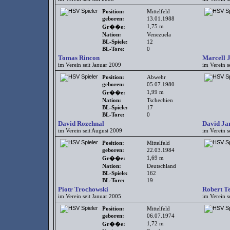
Position:
Mittelfeld
geboren:
13.01.1988
1,75 m
Gr��e:
Nation:
Venezuela
BL-Spiele:
12
BL-Tore:
0
Tomas Rincon
Marcell 
im Verein seit Januar 2009
im Verein s
Position:
Abwehr
geboren:
05.07.1980
1,99 m
Gr��e:
Nation:
Tschechien
BL-Spiele:
17
BL-Tore:
0
David Rozehnal
David Ja
im Verein seit August 2009
im Verein s
Position:
Mittelfeld
geboren:
22.03.1984
1,69 m
Gr��e:
Nation:
Deutschland
BL-Spiele:
162
BL-Tore:
19
Piotr Trochowski
Robert T
im Verein seit Januar 2005
im Verein s
Position:
Mittelfeld
geboren:
06.07.1974
1,72 m
Gr��e: