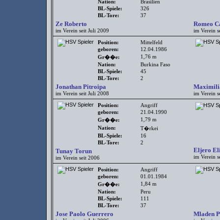
Nation:
Brasilien
BL-Spiele:
326
BL-Tore:
37
Ze Roberto
Romeo Ca
im Verein seit Juli 2009
im Verein s
Position:
Mittelfeld
geboren:
12.04.1986
1,76 m
Gr��e:
Nation:
Burkina Faso
BL-Spiele:
45
BL-Tore:
2
Jonathan Pitroipa
Maximili
im Verein seit Juli 2008
im Verein se
Position:
Angriff
geboren:
21.04.1990
1,79 m
Gr��e:
Nation:
T�rkei
BL-Spiele:
16
BL-Tore:
2
Eljero El
Tunay Torun
im Verein s
im Verein seit 2006
Position:
Angriff
geboren:
01.01.1984
1,84 m
Gr��e:
Nation:
Peru
BL-Spiele:
111
BL-Tore:
37
Jose Paolo Guerrero
Mladen P