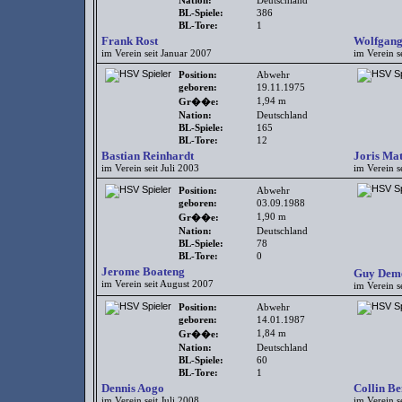
Nation:
Deutschland
BL-Spiele:
386
BL-Tore:
1
Frank Rost
Wolfgang
im Verein seit Januar 2007
im Verein s
Position:
Abwehr
geboren:
19.11.1975
1,94 m
Gr��e:
Nation:
Deutschland
BL-Spiele:
165
BL-Tore:
12
Bastian Reinhardt
Joris Mat
im Verein seit Juli 2003
im Verein s
Position:
Abwehr
geboren:
03.09.1988
1,90 m
Gr��e:
Nation:
Deutschland
BL-Spiele:
78
BL-Tore:
0
Jerome Boateng
Guy Dem
im Verein seit August 2007
im Verein s
Position:
Abwehr
geboren:
14.01.1987
1,84 m
Gr��e:
Nation:
Deutschland
BL-Spiele:
60
BL-Tore:
1
Dennis Aogo
Collin B
im Verein seit Juli 2008
im Verein s