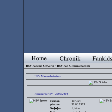
HSV Fanclub Schwerin ~ HSV Fan-Gemeinschaft SN
HSV Mannschaftsfoto
Hamburger SV 2009/2010
Position:
Torwart
geboren:
30.06.1973
1,94 m
Gr��e: