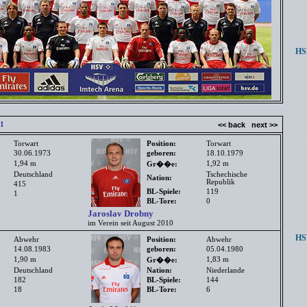
HSV
1
<< back
next >>
Torwart
Position:
Torwart
30.06.1973
geboren:
18.10.1979
1,94 m
1,92 m
Gr��e:
Deutschland
Tschechische
Nation:
Republik
415
BL-Spiele:
119
1
BL-Tore:
0
Jaroslav Drobny
im Verein seit August 2010
HSV
Abwehr
Position:
Abwehr
14.08.1983
geboren:
05.04.1980
1,90 m
1,83 m
Gr��e:
Deutschland
Nation:
Niederlande
182
BL-Spiele:
144
18
BL-Tore:
6