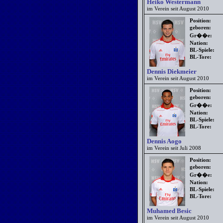
Heiko Westermann
im Verein seit August 2010
Position:
geboren:
Gr��e:
Nation:
BL-Spiele:
BL-Tore:
Dennis Diekmeier
im Verein seit August 2010
Position:
geboren:
Gr��e:
Nation:
BL-Spiele:
BL-Tore:
Dennis Aogo
im Verein seit Juli 2008
Position:
geboren:
Gr��e:
Nation:
BL-Spiele:
BL-Tore:
Muhamed Besic
im Verein seit August 2010