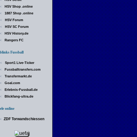
HSV Shop .online
<
1887 Shop .online
<
HSV Forum
<
HSV SC Forum
<
HSV History.de
<
Rangers FC
<
inks Fussball
Sport1 Live-Ticker
<
Fussballtransfers.com
<
Transfermarkt.de
<
Goal.com
<
Erlebnis-Fussball.de
<
Blickfang-ultra.de
<
le online
ZDF Torwandschiessen
<