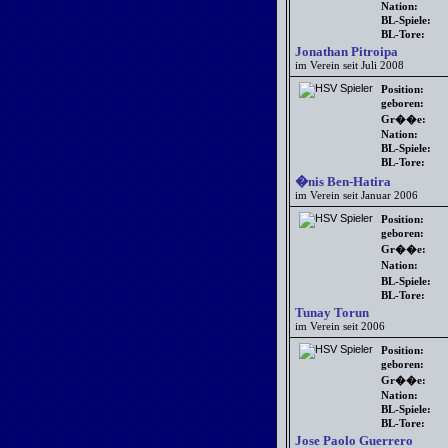
Nation:
BL-Spiele:
BL-Tore:
Jonathan Pitroipa
im Verein seit Juli 2008
Position:
geboren:
Gr��e:
Nation:
BL-Spiele:
BL-Tore:
�nis Ben-Hatira
im Verein seit Januar 2006
Position:
geboren:
Gr��e:
Nation:
BL-Spiele:
BL-Tore:
Tunay Torun
im Verein seit 2006
Position:
geboren:
Gr��e:
Nation:
BL-Spiele:
BL-Tore:
Jose Paolo Guerrero