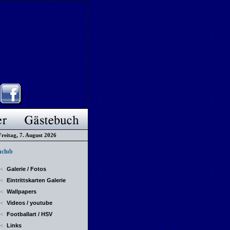
Freitag, 7. August 2026
club
Galerie / Fotos
<
Eintrittskarten Galerie
<
Wallpapers
<
Videos / youtube
<
Footballart / HSV
<
Links
<