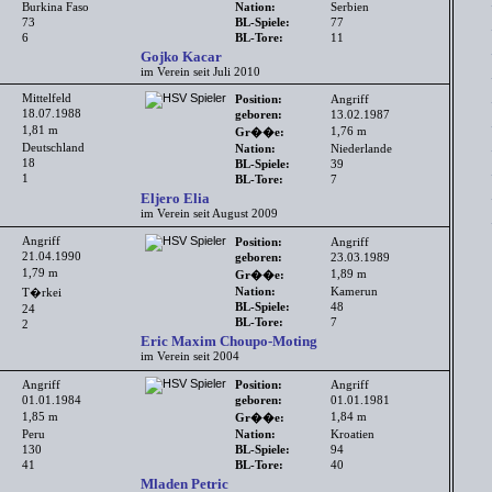
Burkina Faso
Nation:
Serbien
73
BL-Spiele:
77
6
BL-Tore:
11
Gojko Kacar
im Verein seit Juli 2010
Mittelfeld
Position:
Angriff
18.07.1988
geboren:
13.02.1987
1,81 m
1,76 m
Gr��e:
Deutschland
Nation:
Niederlande
18
BL-Spiele:
39
1
BL-Tore:
7
Eljero Elia
im Verein seit August 2009
Angriff
Position:
Angriff
21.04.1990
geboren:
23.03.1989
1,79 m
1,89 m
Gr��e:
Nation:
Kamerun
T�rkei
BL-Spiele:
48
24
BL-Tore:
7
2
Eric Maxim Choupo-Moting
im Verein seit 2004
Angriff
Position:
Angriff
01.01.1984
geboren:
01.01.1981
1,85 m
1,84 m
Gr��e:
Peru
Nation:
Kroatien
130
BL-Spiele:
94
41
BL-Tore:
40
Mladen Petric