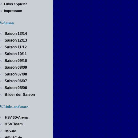
Links / Spieler
<
Impressum
<
-Saison
Saison 13/14
<
Saison 12/13
<
Saison 11/12
<
Saison 10/11
<
Saison 09/10
<
Saison 08/09
<
Saison 07/08
<
Saison 06/07
<
Saison 05/06
<
Bilder der Saison
<
-Links
and more
HSV 3D-Arena
<
HSV Team
<
HSV.de
<
HSV-SC.de
<