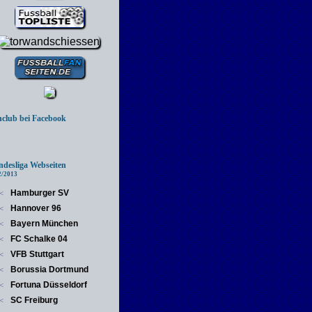
lub bei Facebook
esliga Webseiten
/2013
Hamburger SV
<
Hannover 96
<
Bayern München
<
FC Schalke 04
<
VFB Stuttgart
<
Borussia Dortmund
<
Fortuna Düsseldorf
<
SC Freiburg
<