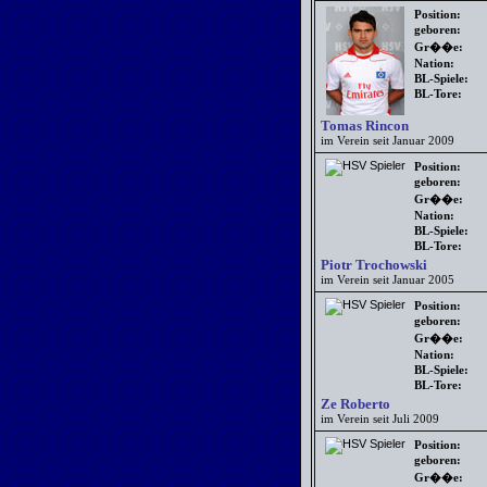
Position:
geboren:
Gr��e:
Nation:
BL-Spiele:
BL-Tore:
Tomas Rincon
im Verein seit Januar 2009
Position:
geboren:
Gr��e:
Nation:
BL-Spiele:
BL-Tore:
Piotr Trochowski
im Verein seit Januar 2005
Position:
geboren:
Gr��e:
Nation:
BL-Spiele:
BL-Tore:
Ze Roberto
im Verein seit Juli 2009
Position:
geboren:
Gr��e: