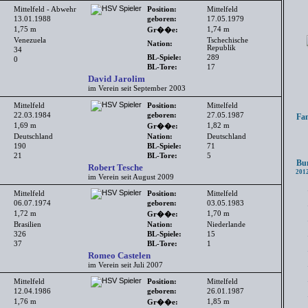
Mittelfeld - Abwehr
Position:
Mittelfeld
13.01.1988
geboren:
17.05.1979
1,75 m
1,74 m
Gr��e:
Venezuela
Tschechische
Nation:
Republik
34
BL-Spiele:
289
0
BL-Tore:
17
David Jarolim
im Verein seit September 2003
Mittelfeld
Position:
Mittelfeld
22.03.1984
geboren:
27.05.1987
Fanc
1,69 m
1,82 m
Gr��e:
Deutschland
Nation:
Deutschland
190
BL-Spiele:
71
21
BL-Tore:
5
Bund
Robert Tesche
2012
im Verein seit August 2009
Mittelfeld
Position:
Mittelfeld
06.07.1974
geboren:
03.05.1983
1,72 m
1,70 m
Gr��e:
Brasilien
Nation:
Niederlande
326
BL-Spiele:
15
37
BL-Tore:
1
Romeo Castelen
im Verein seit Juli 2007
Mittelfeld
Position:
Mittelfeld
12.04.1986
geboren:
26.01.1987
1,76 m
1,85 m
Gr��e: