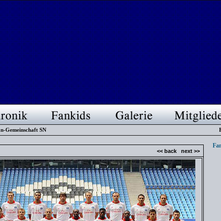
n-Gemeinschaft SN
Fan
<< back
next >>