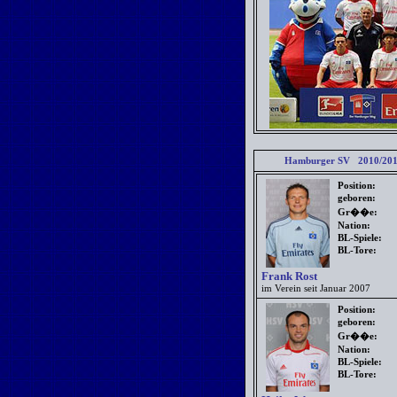
Hamburger SV 2010/201
Position:
geboren:
Gr��e:
Nation:
BL-Spiele:
BL-Tore:
Frank Rost
im Verein seit Januar 2007
Position:
geboren:
Gr��e:
Nation:
BL-Spiele:
BL-Tore: