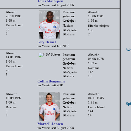
Joris Mathijsen
im Verein seit August 2006
Abwehr
Position:
Abwehr
20.10.1989
geboren:
13.06.1981
1,88 m
1,88 m
Gr��e:
Deutschland
Nation:
Elfenbeink�ste
30
BL-Spiele:
160
0
BL-Tore:
2
Guy Demel
im Verein seit Juli 2005
Webl
Abwehr
Position:
Abwehr
14.01.1987
geboren:
03.08.1978
1,84 m
1,83 m
Gr��e:
Deutschland
Nation:
Namibia
78
BL-Spiele:
143
1
BL-Tore:
13
Collin Benjamin
im Verein seit 2001
Abwehr
Position:
Abwehr
10.09.1992
geboren:
04.11.1985
1,80 m
1,91 m
Gr��e:
Spie
Bosnien
Nation:
Deutschland
3
BL-Spiele:
144
0
BL-Tore:
14
Marcell Jansen
im Verein seit August 2008