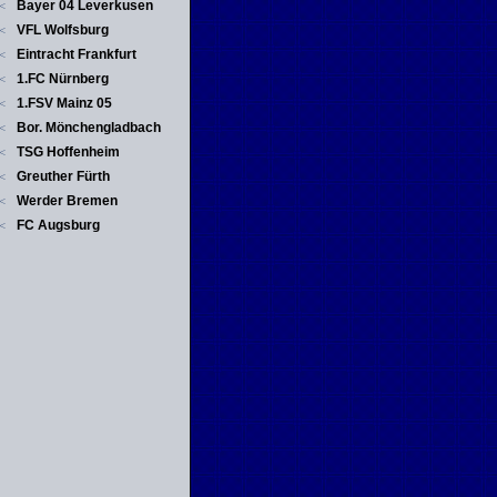
Bayer 04 Leverkusen
<
VFL Wolfsburg
<
Eintracht Frankfurt
<
1.FC Nürnberg
<
1.FSV Mainz 05
<
Bor. Mönchengladbach
<
TSG Hoffenheim
<
Greuther Fürth
<
Werder Bremen
<
FC Augsburg
<